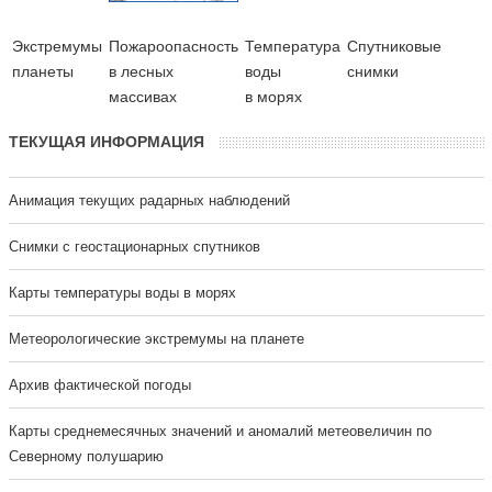
Экстремумы
Пожароопасность
Температура
Cпутниковые
планеты
в лесных
воды
снимки
массивах
в морях
ТЕКУЩАЯ ИНФОРМАЦИЯ
Анимация текущих радарных наблюдений
Cнимки с геостационарных спутников
Карты температуры воды в морях
Метеорологические экстремумы на планете
Архив фактической погоды
Карты среднемесячных значений и аномалий метеовеличин по
Северному полушарию