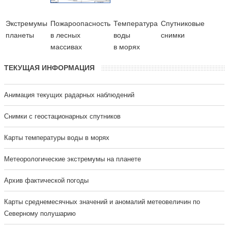
Экстремумы
Пожароопасность
Температура
Cпутниковые
планеты
в лесных
воды
снимки
массивах
в морях
ТЕКУЩАЯ ИНФОРМАЦИЯ
Анимация текущих радарных наблюдений
Cнимки с геостационарных спутников
Карты температуры воды в морях
Метеорологические экстремумы на планете
Архив фактической погоды
Карты среднемесячных значений и аномалий метеовеличин по
Северному полушарию