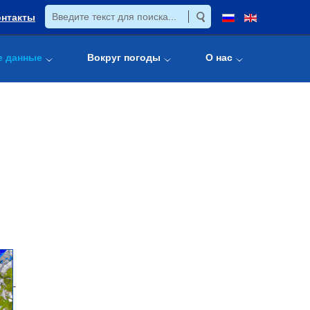
онтакты
е данные
Вокруг погоды
О нас