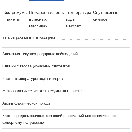
Экстремумы
Пожароопасность
Температура
Cпутниковые
планеты
в лесных
воды
снимки
массивах
в морях
ТЕКУЩАЯ ИНФОРМАЦИЯ
Анимация текущих радарных наблюдений
Cнимки с геостационарных спутников
Карты температуры воды в морях
Метеорологические экстремумы на планете
Архив фактической погоды
Карты среднемесячных значений и аномалий метеовеличин по
Северному полушарию