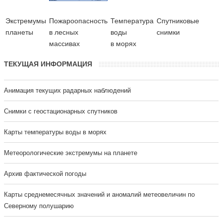
Экстремумы
Пожароопасность
Температура
Cпутниковые
планеты
в лесных
воды
снимки
массивах
в морях
ТЕКУЩАЯ ИНФОРМАЦИЯ
Анимация текущих радарных наблюдений
Cнимки с геостационарных спутников
Карты температуры воды в морях
Метеорологические экстремумы на планете
Архив фактической погоды
Карты среднемесячных значений и аномалий метеовеличин по
Северному полушарию