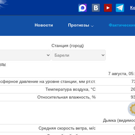
К
Новости
Прогнозы
Фактически
Станция (город)
оды
7 августа, 05
сферное давление на уровне станции,
мм рт.ст.
7
Температура воздуха, °C
26
Относительная влажность, %
93
Дымка (видимос
Средняя скорость ветра, м/с