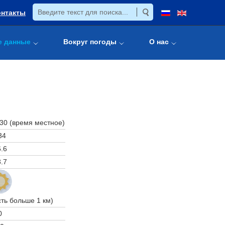
онтакты
е данные
Вокруг погоды
О нас
:30 (время местное)
34
.6
.7
ть больше 1 км)
0