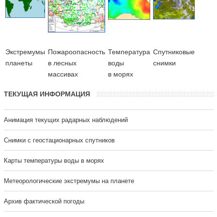
Экстремумы
Пожароопасность
Температура
Cпутниковые
планеты
в лесных
воды
снимки
массивах
в морях
ТЕКУЩАЯ ИНФОРМАЦИЯ
Анимация текущих радарных наблюдений
Cнимки с геостационарных спутников
Карты температуры воды в морях
Метеорологические экстремумы на планете
Архив фактической погоды