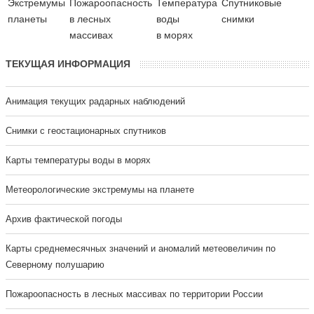
Экстремумы
Пожароопасность
Температура
Cпутниковые
планеты
в лесных
воды
снимки
массивах
в морях
ТЕКУЩАЯ ИНФОРМАЦИЯ
Анимация текущих радарных наблюдений
Cнимки с геостационарных спутников
Карты температуры воды в морях
Метеорологические экстремумы на планете
Архив фактической погоды
Карты среднемесячных значений и аномалий метеовеличин по
Северному полушарию
Пожароопасность в лесных массивах по территории России