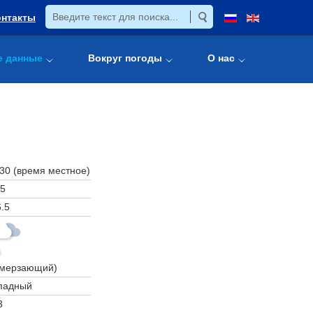
онтакты
е данные
Вокруг погоды
О нас
:30 (время местное)
5
.5
амерзающий)
падный
3