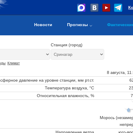
К
Новости
Прогнозы
Фактически
Станция (город)
оды
Климат
8 августа, 11
сферное давление на уровне станции,
мм рт.ст.
6
Температура воздуха, °C
23
Относительная влажность, %
7
Морось (незаме
непре
Направление ветра
юго-во