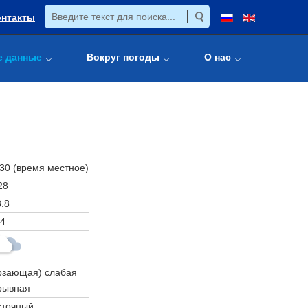
онтакты
е данные
Вокруг погоды
О нас
:30 (время местное)
28
.8
4
рзающая) слабая
рывная
сточный