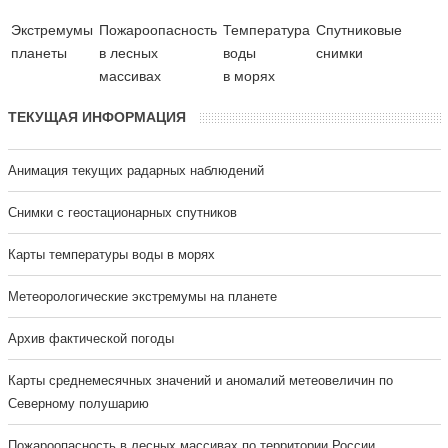
Экстремумы
Пожароопасность
Температура
Cпутниковые
планеты
в лесных
воды
снимки
массивах
в морях
ТЕКУЩАЯ ИНФОРМАЦИЯ
Анимация текущих радарных наблюдений
Cнимки с геостационарных спутников
Карты температуры воды в морях
Метеорологические экстремумы на планете
Архив фактической погоды
Карты среднемесячных значений и аномалий метеовеличин по
Северному полушарию
Пожароопасность в лесных массивах по территории России