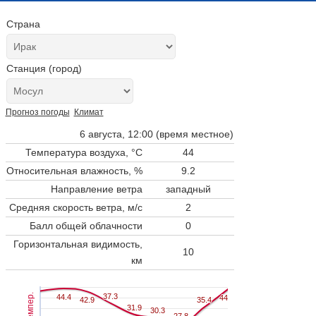
Страна
Станция (город)
Прогноз погоды
Климат
6 августа, 12:00 (время местное)
Температура воздуха, °C
44
Относительная влажность, %
9.2
Направление ветра
западный
Средняя скорость ветра, м/с
2
Балл общей облачности
0
Горизонтальная видимость,
10
км
Темпер.
37.3
37.3
44.4
44.4
44
44
42.9
42.9
35.4
35.4
31.9
31.9
30.3
30.3
27.8
27.8