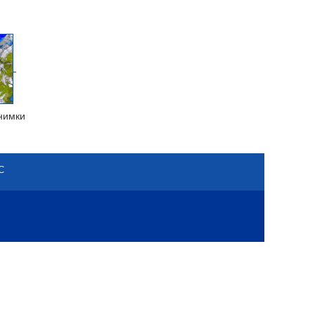
нимки
С