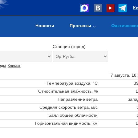
К
Новости
Прогнозы
Фактически
Станция (город)
оды
Климат
7 августа, 18
Температура воздуха, °C
39
Относительная влажность, %
1
Направление ветра
запа
Средняя скорость ветра, м/с
Балл общей облачности
Горизонтальная видимость, км
1