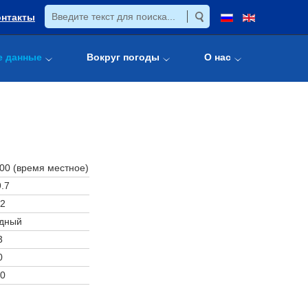
онтакты
е данные
Вокруг погоды
О нас
:00 (время местное)
.7
2
дный
3
0
0