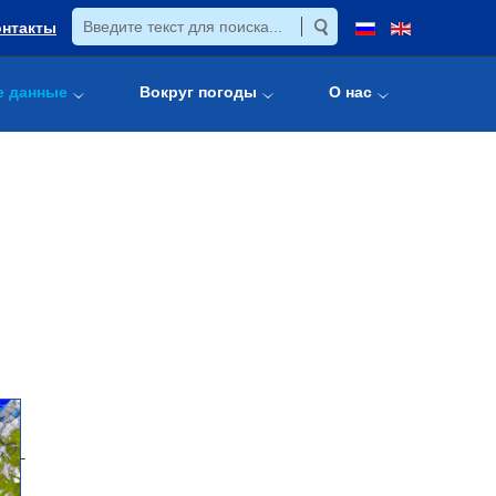
онтакты
е данные
Вокруг погоды
О нас