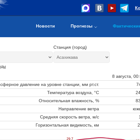
К
Новости
Прогнозы
Фактически
Станция (город)
оды
8 августа, 00
сферное давление на уровне станции,
мм рт.ст.
7
Температура воздуха, °C
24
Относительная влажность, %
83
Направление ветра
юж
Средняя скорость ветра, м/с
Горизонтальная видимость, км
2
29.7
29.7