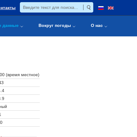
онтакты
е данные
Вокруг погоды
О нас
:00 (время местное)
43
.4
.9
ный
1
0