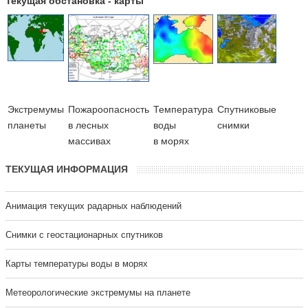
Текущая обстановка - карты
Экстремумы
Пожароопасность
Температура
Cпутниковые
планеты
в лесных
воды
снимки
массивах
в морях
ТЕКУЩАЯ ИНФОРМАЦИЯ
Анимация текущих радарных наблюдений
Cнимки с геостационарных спутников
Карты температуры воды в морях
Метеорологические экстремумы на планете