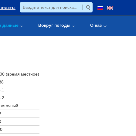
онтакты
е данные
Вокруг погоды
О нас
:00 (время местное)
88
.1
.2
осточный
2
0
0