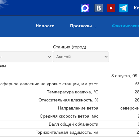
К
Новости
Прогнозы
Фактически
Станция (город)
оды
8 августа, 09
сферное давление на уровне станции,
мм рт.ст.
6
Температура воздуха, °C
28
Относительная влажность, %
26
Направление ветра
северо-в
Средняя скорость ветра, м/с
Балл общей облачности
Горизонтальная видимость, км
2