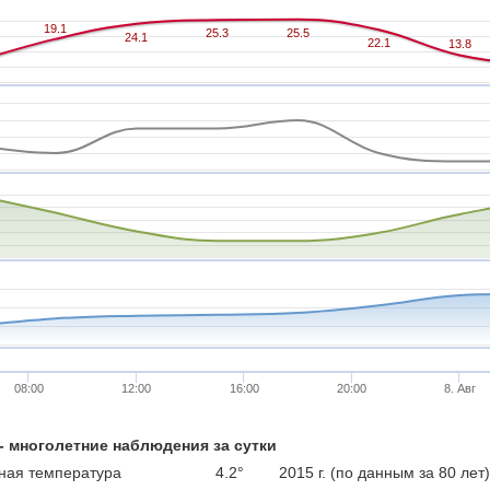
19.1
19.1
25.3
25.3
25.5
25.5
24.1
24.1
22.1
22.1
13.8
13.8
08:00
12:00
16:00
20:00
8. Авг
 - многолетние наблюдения за сутки
ая температура
4.2°
2015 г. (по данным за 80 лет)