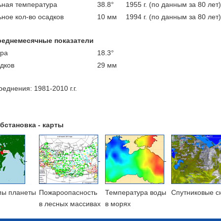
ная температура
38.8°
1955 г. (по данным за 80 лет)
ное кол-во осадков
10 мм
1994 г. (по данным за 80 лет)
реднемесячные показатели
ра
18.3°
адков
29 мм
еднения: 1981-2010 г.г.
бстановка - карты
мы планеты
Пожароопасность
Температура воды
Cпутниковые с
в лесных массивах
в морях