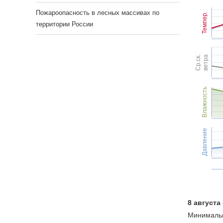
Пожароопасность в лесных массивах по
Темпер.
территории России
Ср.ск.
ветра
Влажность
Давление
8 августа
Минимальн