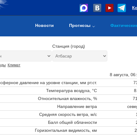
К
Новости
Прогнозы
Фактически
Станция (город)
оды
Климат
8 августа, 06
сферное давление на уровне станции,
мм рт.ст.
7
Температура воздуха, °C
8
Относительная влажность, %
71
Направление ветра
севе
Средняя скорость ветра, м/с
Балл общей облачности
Горизонтальная видимость, км
2