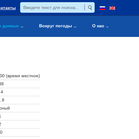
онтакты
е данные
Вокруг погоды
О нас
:00 (время местное)
38
.4
.8
рный
1
2
0