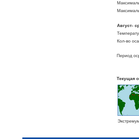
Максималь
Максималь
Август- с
Температу
Кол-во ос
Период оср
Текущая о
Экстрему