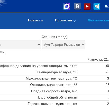
К
Новости
Прогнозы
Фактически
Станция (город)
оды
7 августа, 21
сферное давление на уровне станции,
мм рт.ст.
6
Температура воздуха, °C
28
Максимальная температура, °C
3
Относительная влажность, %
28
Средняя скорость ветра, м/с
Балл общей облачности
Горизонтальная видимость, км
2