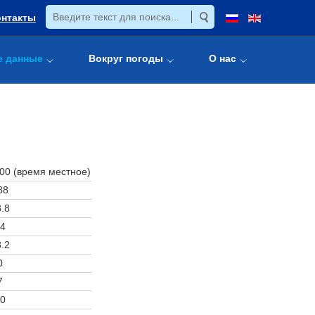
онтакты
е данные
Вокруг погоды
О нас
:00 (время местное)
88
.8
4
.2
0
7
0