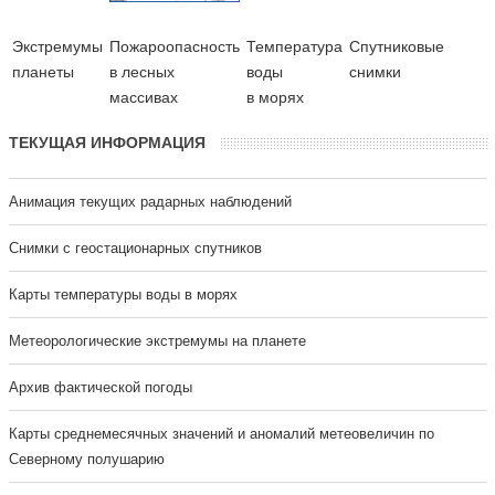
Экстремумы
Пожароопасность
Температура
Cпутниковые
планеты
в лесных
воды
снимки
массивах
в морях
ТЕКУЩАЯ ИНФОРМАЦИЯ
Анимация текущих радарных наблюдений
Cнимки с геостационарных спутников
Карты температуры воды в морях
Метеорологические экстремумы на планете
Архив фактической погоды
Карты среднемесячных значений и аномалий метеовеличин по
Северному полушарию