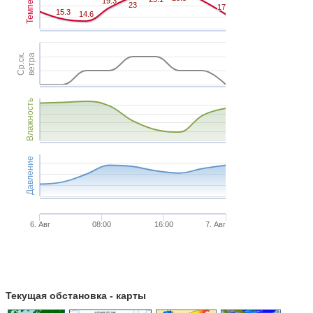
Темпер.
19.3
19.3
23
23
17
17
15.3
15.3
14.6
14.6
Ср.ск.
ветра
Влажность
Давление
6. Авг
08:00
16:00
7. Авг
Текущая обстановка - карты