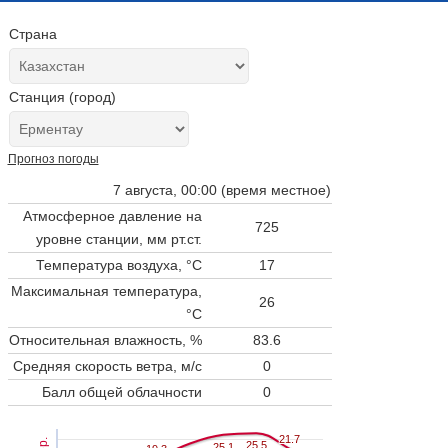
Страна
Станция (город)
Прогноз погоды
7 августа, 00:00 (время местное)
Атмосферное давление на
725
уровне станции,
мм рт.ст.
Температура воздуха, °C
17
Максимальная температура,
26
°C
Относительная влажность, %
83.6
Средняя скорость ветра, м/с
0
Балл общей облачности
0
21.7
21.7
25.5
25.5
25.1
25.1