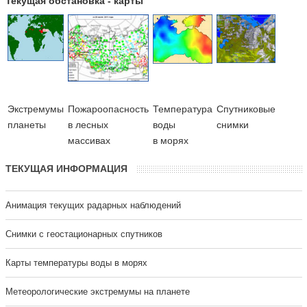
Текущая обстановка - карты
Экстремумы
Пожароопасность
Температура
Cпутниковые
планеты
в лесных
воды
снимки
массивах
в морях
ТЕКУЩАЯ ИНФОРМАЦИЯ
Анимация текущих радарных наблюдений
Cнимки с геостационарных спутников
Карты температуры воды в морях
Метеорологические экстремумы на планете