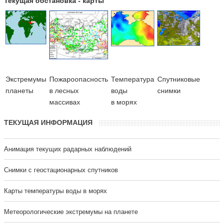
Текущая обстановка - карты
Экстремумы
Пожароопасность
Температура
Cпутниковые
планеты
в лесных
воды
снимки
массивах
в морях
ТЕКУЩАЯ ИНФОРМАЦИЯ
Анимация текущих радарных наблюдений
Cнимки с геостационарных спутников
Карты температуры воды в морях
Метеорологические экстремумы на планете