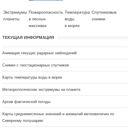
Экстремумы
Пожароопасность
Температура
Cпутниковые
планеты
в лесных
воды
снимки
массивах
в морях
ТЕКУЩАЯ ИНФОРМАЦИЯ
Анимация текущих радарных наблюдений
Cнимки с геостационарных спутников
Карты температуры воды в морях
Метеорологические экстремумы на планете
Архив фактической погоды
Карты среднемесячных значений и аномалий метеовеличин по
Северному полушарию