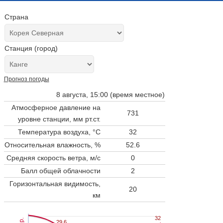
Страна
Станция (город)
Прогноз погоды
8 августа, 15:00 (время местное)
Атмосферное давление на
731
уровне станции,
мм рт.ст.
Температура воздуха, °C
32
Относительная влажность, %
52.6
Средняя скорость ветра, м/с
0
Балл общей облачности
2
Горизонтальная видимость,
20
км
32
32
29.6
29.6