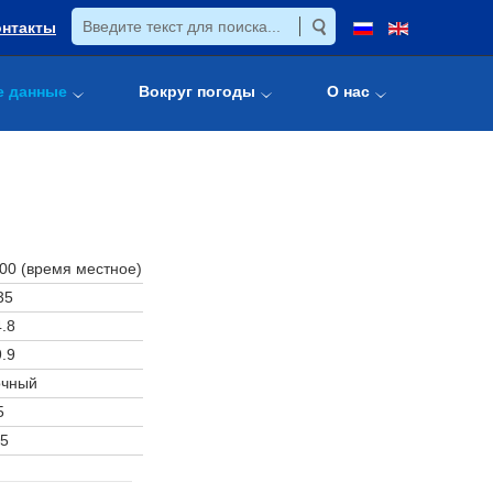
онтакты
е данные
Вокруг погоды
О нас
:00 (время местное)
35
.8
.9
очный
5
5