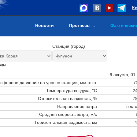
К
Новости
Прогнозы
Фактически
Станция (город)
оды
9 августа, 01
сферное давление на уровне станции,
мм рт.ст.
7
Температура воздуха, °C
24
Относительная влажность, %
79
Направление ветра
вост
Средняя скорость ветра, м/с
Горизонтальная видимость, км
4