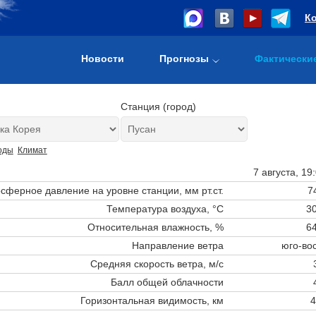
К
Новости
Прогнозы
Фактически
Станция (город)
оды
Климат
7 августа, 19
сферное давление на уровне станции,
мм рт.ст.
7
Температура воздуха, °C
30
Относительная влажность, %
64
Направление ветра
юго-во
Средняя скорость ветра, м/с
Балл общей облачности
Горизонтальная видимость, км
4