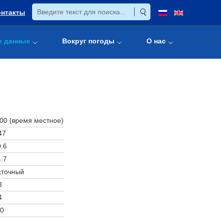
онтакты
е данные
Вокруг погоды
О нас
:00 (время местное)
47
.6
.7
сточный
3
4
0