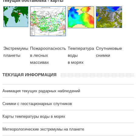
Текущая обстановка - карты
Экстремумы
Пожароопасность
Температура
Cпутниковые
планеты
в лесных
воды
снимки
массивах
в морях
ТЕКУЩАЯ ИНФОРМАЦИЯ
Анимация текущих радарных наблюдений
Cнимки с геостационарных спутников
Карты температуры воды в морях
Метеорологические экстремумы на планете