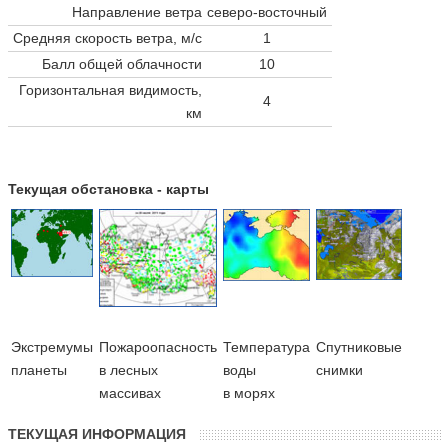
Направление ветра
северо-восточный
Средняя скорость ветра, м/с
1
Балл общей облачности
10
Горизонтальная видимость,
4
км
Текущая обстановка - карты
Экстремумы
Пожароопасность
Температура
Cпутниковые
планеты
в лесных
воды
снимки
массивах
в морях
ТЕКУЩАЯ ИНФОРМАЦИЯ