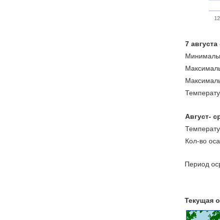
12
7 августа
Минимальн
Максималь
Максималь
Температу
Август- с
Температу
Кол-во ос
Период оср
Текущая о