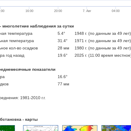
:00
16:00
20:00
7. Авг
04:00
 - многолетние наблюдения за сутки
ая температура
5.4°
1948 г. (по данным за 49 лет)
ная температура
31.4°
1971 г. (по данным за 49 лет)
ное кол-во осадков
28 мм
1980 г. (по данным за 49 лет)
ра год назад
19.6°
2025 г. (11:00 время местное
реднемесячные показатели
ра
16.6°
адков
77 мм
еднения: 1981-2010 г.г.
бстановка - карты