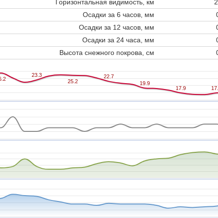
Горизонтальная видимость, км
2
Осадки за 6 часов, мм
Осадки за 12 часов, мм
Осадки за 24 часа, мм
Высота снежного покрова, см
23.3
23.3
22.7
22.7
6.2
6.2
25.2
25.2
19.9
19.9
17.9
17.9
17
17