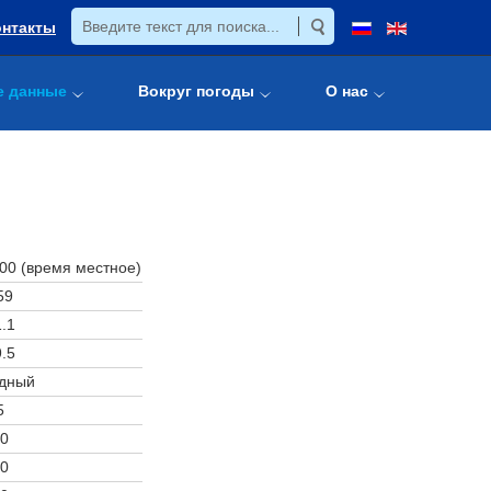
онтакты
е данные
Вокруг погоды
О нас
:00 (время местное)
59
.1
.5
дный
5
0
0