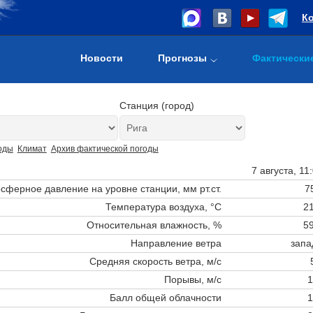
К
Новости
Прогнозы
Фактически
Станция (город)
оды
Климат
Архив фактической погоды
7 августа, 11
сферное давление на уровне станции,
мм рт.ст.
7
Температура воздуха, °C
21
Относительная влажность, %
59
Направление ветра
запа
Средняя скорость ветра, м/с
Порывы, м/с
1
Балл общей облачности
1