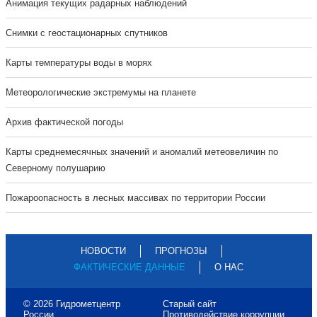
Анимация текущих радарных наблюдений
Cнимки с геостационарных спутников
Карты температуры воды в морях
Метеорологические экстремумы на планете
Архив фактической погоды
Карты среднемесячных значений и аномалий метеовеличин по
Северному полушарию
Пожароопасность в лесных массивах по территории России
НОВОСТИ
ПРОГНОЗЫ
ФАКТИЧЕСКИЕ ДАННЫЕ
О НАС
© 2026 Гидрометцентр
Старый сайт
России
Противодействие коррупции