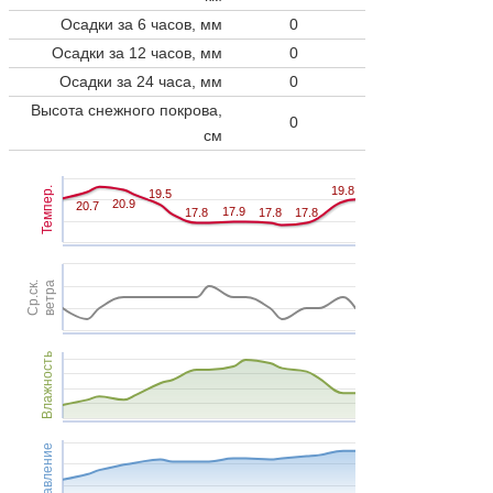
Осадки за 6 часов, мм
0
Осадки за 12 часов, мм
0
Осадки за 24 часа, мм
0
Высота снежного покрова,
0
см
19.8
19.8
Темпер.
19.5
19.5
20.9
20.9
20.7
20.7
17.9
17.9
17.8
17.8
17.8
17.8
17.8
17.8
Ср.ск.
ветра
Влажность
Давление