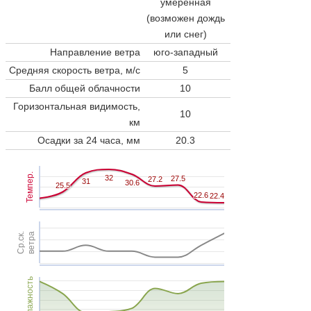
умеренная
(возможен дождь
или снег)
Направление ветра
юго-западный
Средняя скорость ветра, м/с
5
Балл общей облачности
10
Горизонтальная видимость,
10
км
Осадки за 24 часа, мм
20.3
Темпер.
32
32
27.5
27.5
27.2
27.2
31
31
30.6
30.6
25.5
25.5
22.6
22.6
22.4
22.4
Ср.ск.
ветра
Влажность