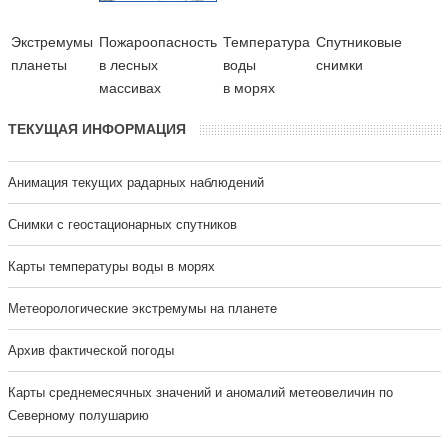
Экстремумы
Пожароопасность
Температура
Cпутниковые
планеты
в лесных
воды
снимки
массивах
в морях
ТЕКУЩАЯ ИНФОРМАЦИЯ
Анимация текущих радарных наблюдений
Cнимки с геостационарных спутников
Карты температуры воды в морях
Метеорологические экстремумы на планете
Архив фактической погоды
Карты среднемесячных значений и аномалий метеовеличин по
Северному полушарию