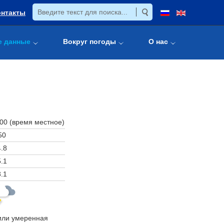
онтакты
е данные
Вокруг погоды
О нас
:00 (время местное)
50
.8
.1
.1
или умеренная