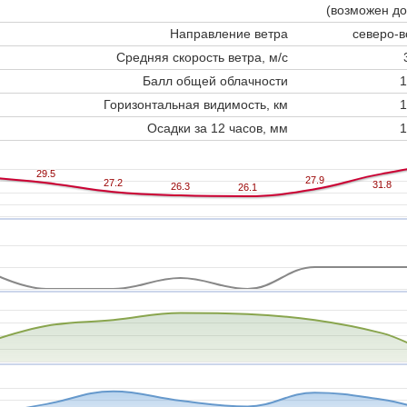
(возможен до
Направление ветра
северо-в
Средняя скорость ветра, м/с
Балл общей облачности
1
Горизонтальная видимость, км
1
Осадки за 12 часов, мм
1
29.5
29.5
27.9
27.9
27.2
27.2
31.8
31.8
26.3
26.3
26.1
26.1