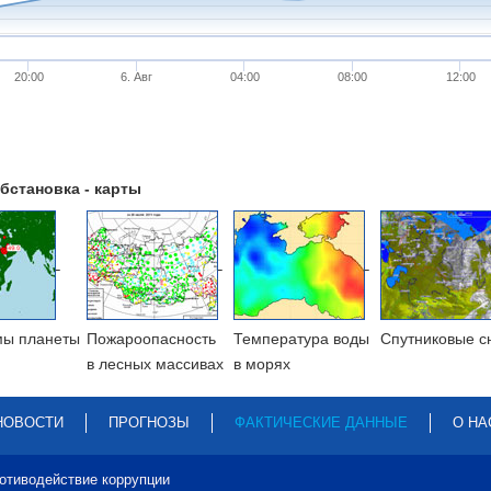
20:00
6. Авг
04:00
08:00
12:00
бстановка - карты
мы планеты
Пожароопасность
Температура воды
Cпутниковые с
в лесных массивах
в морях
НОВОСТИ
ПРОГНОЗЫ
ФАКТИЧЕСКИЕ ДАННЫЕ
О НА
отиводействие коррупции