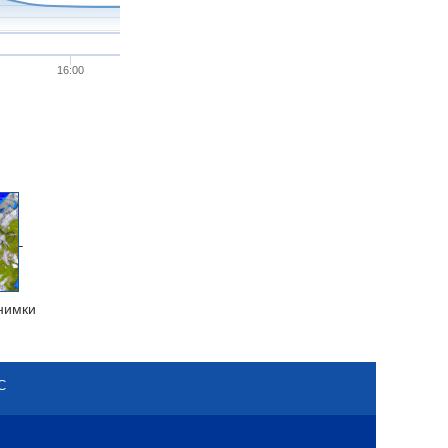
16:00
нимки
С