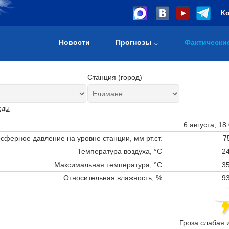
К
Новости
Прогнозы
Фактически
Станция (город)
оды
6 августа, 18
сферное давление на уровне станции,
мм рт.ст.
7
Температура воздуха, °C
24
Максимальная температура, °C
35
Относительная влажность, %
93
Гроза слабая 