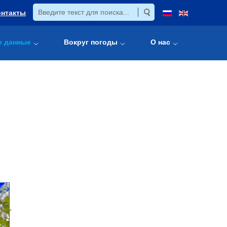
онтакты
е данные
Вокруг погоды
О нас