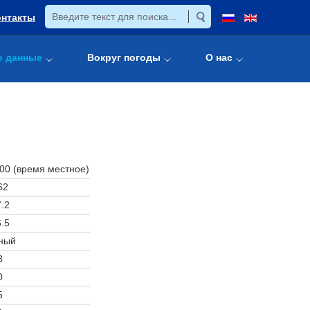
онтакты
е данные
Вокруг погоды
О нас
:00 (время местное)
62
.2
.5
ный
3
0
5