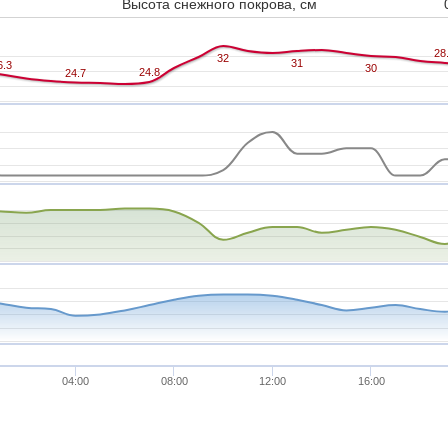
Высота снежного покрова, см
28
28
32
32
31
31
6.3
6.3
30
30
24.8
24.8
24.7
24.7
04:00
08:00
12:00
16:00