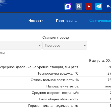
К
Новости
Прогнозы
Фактически
Станция (город)
оды
9 августа, 00
сферное давление на уровне станции,
мм рт.ст.
7
Температура воздуха, °C
27
Относительная влажность, %
76
Направление ветра
юж
Средняя скорость ветра, м/с
Балл общей облачности
Горизонтальная видимость, км