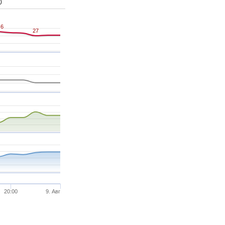
0
.6
.6
27
27
20:00
9. Авг