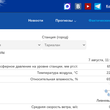
К
Новости
Прогнозы
Фактически
Станция (город)
оды
7 августа, 11
сферное давление на уровне станции,
мм рт.ст.
6
Температура воздуха, °C
22
Относительная влажность, %
69
Ливневы
Средняя скорость ветра, м/с