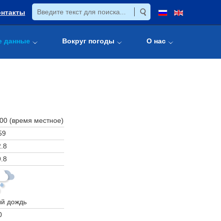
онтакты
е данные
Вокруг погоды
О нас
:00 (время местное)
59
.8
.8
й дождь
0