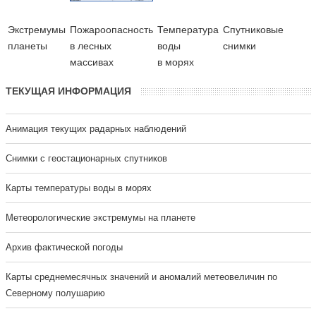
Экстремумы
Пожароопасность
Температура
Cпутниковые
планеты
в лесных
воды
снимки
массивах
в морях
ТЕКУЩАЯ ИНФОРМАЦИЯ
Анимация текущих радарных наблюдений
Cнимки с геостационарных спутников
Карты температуры воды в морях
Метеорологические экстремумы на планете
Архив фактической погоды
Карты среднемесячных значений и аномалий метеовеличин по
Северному полушарию