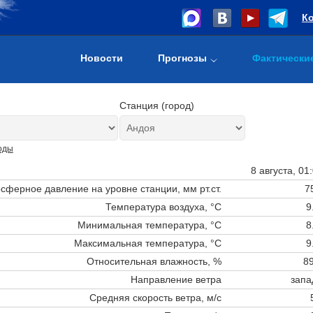
К
Новости
Прогнозы
Фактически
Станция (город)
оды
8 августа, 01
сферное давление на уровне станции,
мм рт.ст.
7
Температура воздуха, °C
9
Минимальная температура, °C
8
Максимальная температура, °C
9
Относительная влажность, %
89
Направление ветра
запа
Средняя скорость ветра, м/с