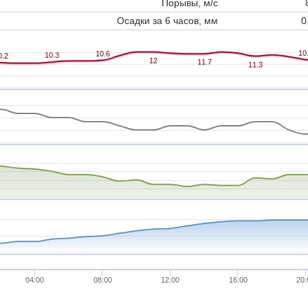
Порывы, м/с
Осадки за 6 часов, мм
0
10
10
10.6
10.6
10.3
10.3
0.2
0.2
12
12
11.7
11.7
11.3
11.3
04:00
08:00
12:00
16:00
20: