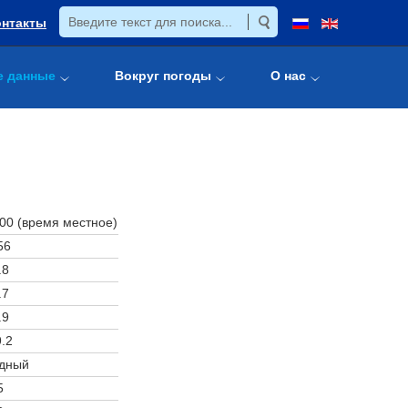
онтакты
е данные
Вокруг погоды
О нас
:00 (время местное)
56
.8
.7
.9
.2
дный
5