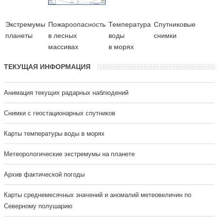
Экстремумы
Пожароопасность
Температура
Cпутниковые
планеты
в лесных
воды
снимки
массивах
в морях
ТЕКУЩАЯ ИНФОРМАЦИЯ
Анимация текущих радарных наблюдений
Cнимки с геостационарных спутников
Карты температуры воды в морях
Метеорологические экстремумы на планете
Архив фактической погоды
Карты среднемесячных значений и аномалий метеовеличин по
Северному полушарию