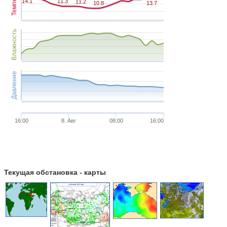
Темпер.
14.1
14.1
11.3
11.3
11.2
11.2
10.8
10.8
13.7
13.7
Влажность
Давление
16:00
8. Авг
08:00
16:00
Текущая обстановка - карты