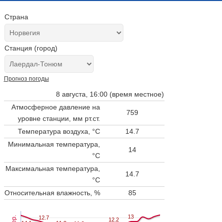
Страна
Станция (город)
Прогноз погоды
8 августа, 16:00 (время местное)
Атмосферное давление на
759
уровне станции,
мм рт.ст.
Температура воздуха, °C
14.7
Минимальная температура,
14
°C
Максимальная температура,
14.7
°C
Относительная влажность, %
85
13
13
12.7
12.7
12.2
12.2