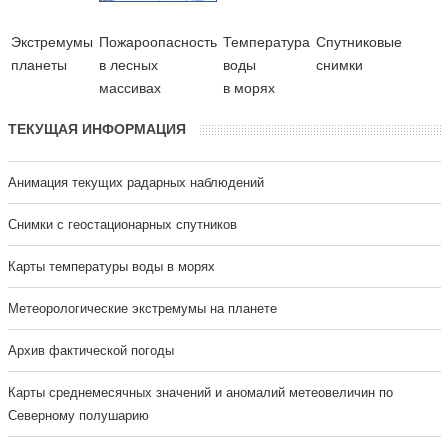
Экстремумы
Пожароопасность
Температура
Cпутниковые
планеты
в лесных
воды
снимки
массивах
в морях
ТЕКУЩАЯ ИНФОРМАЦИЯ
Анимация текущих радарных наблюдений
Cнимки с геостационарных спутников
Карты температуры воды в морях
Метеорологические экстремумы на планете
Архив фактической погоды
Карты среднемесячных значений и аномалий метеовеличин по
Северному полушарию