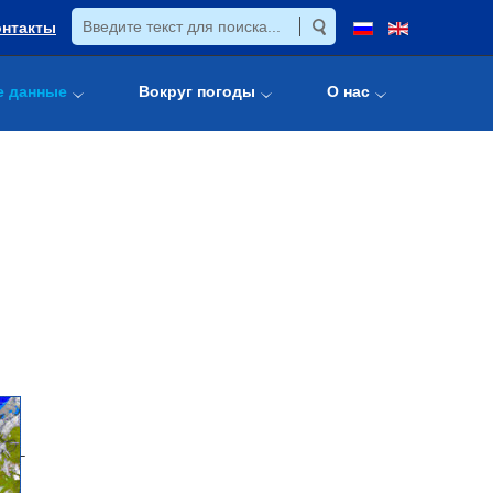
онтакты
е данные
Вокруг погоды
О нас