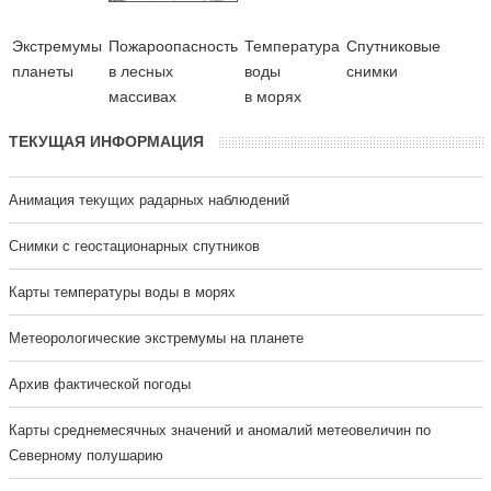
Экстремумы
Пожароопасность
Температура
Cпутниковые
планеты
в лесных
воды
снимки
массивах
в морях
ТЕКУЩАЯ ИНФОРМАЦИЯ
Анимация текущих радарных наблюдений
Cнимки с геостационарных спутников
Карты температуры воды в морях
Метеорологические экстремумы на планете
Архив фактической погоды
Карты среднемесячных значений и аномалий метеовеличин по
Северному полушарию