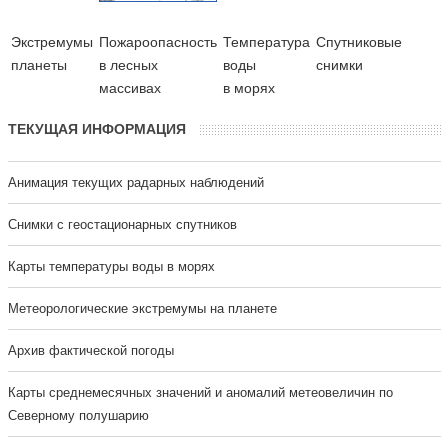
Экстремумы
Пожароопасность
Температура
Cпутниковые
планеты
в лесных
воды
снимки
массивах
в морях
ТЕКУЩАЯ ИНФОРМАЦИЯ
Анимация текущих радарных наблюдений
Cнимки с геостационарных спутников
Карты температуры воды в морях
Метеорологические экстремумы на планете
Архив фактической погоды
Карты среднемесячных значений и аномалий метеовеличин по
Северному полушарию