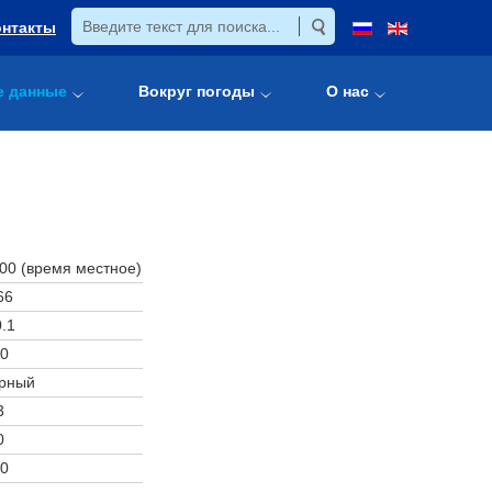
онтакты
е данные
Вокруг погоды
О нас
:00 (время местное)
66
.1
0
рный
3
0
0