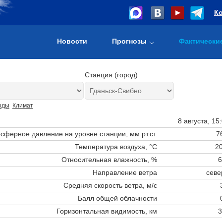
К
Новости
Прогнозы
Фактически
Станция (город)
оды
Климат
8 августа, 15
сферное давление на уровне станции,
мм рт.ст.
7
Температура воздуха, °C
20
Относительная влажность, %
6
Направление ветра
севе
Средняя скорость ветра, м/с
Балл общей облачности
Горизонтальная видимость, км
3