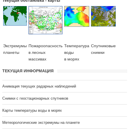
Текущая обстановка - карты
Экстремумы
Пожароопасность
Температура
Cпутниковые
планеты
в лесных
воды
снимки
массивах
в морях
ТЕКУЩАЯ ИНФОРМАЦИЯ
Анимация текущих радарных наблюдений
Cнимки с геостационарных спутников
Карты температуры воды в морях
Метеорологические экстремумы на планете