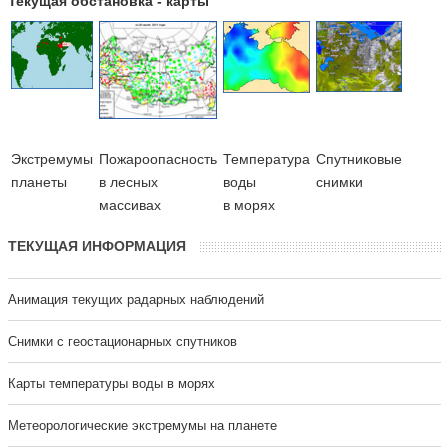
Текущая обстановка - карты
Экстремумы
Пожароопасность
Температура
Cпутниковые
планеты
в лесных
воды
снимки
массивах
в морях
ТЕКУЩАЯ ИНФОРМАЦИЯ
Анимация текущих радарных наблюдений
Cнимки с геостационарных спутников
Карты температуры воды в морях
Метеорологические экстремумы на планете