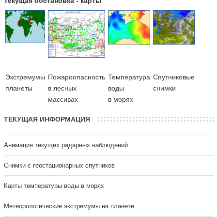
Текущая обстановка - карты
Экстремумы
Пожароопасность
Температура
Cпутниковые
планеты
в лесных
воды
снимки
массивах
в морях
ТЕКУЩАЯ ИНФОРМАЦИЯ
Анимация текущих радарных наблюдений
Cнимки с геостационарных спутников
Карты температуры воды в морях
Метеорологические экстремумы на планете