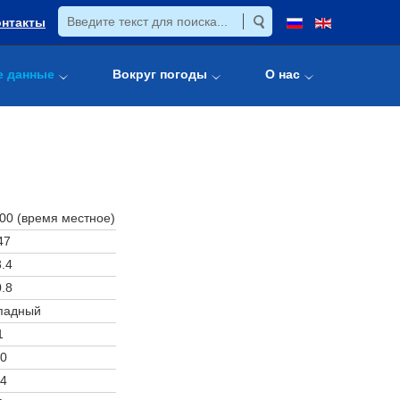
онтакты
е данные
Вокруг погоды
О нас
:00 (время местное)
47
.4
.8
падный
1
0
4