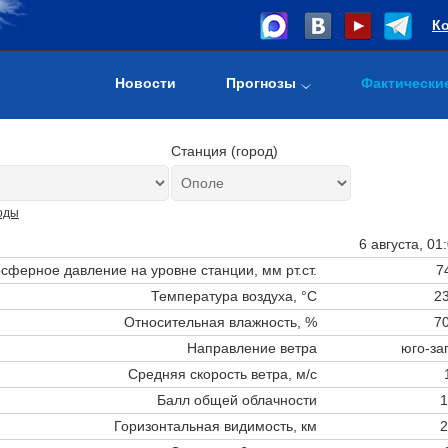
К
Новости
Прогнозы
Фактически
Станция (город)
оды
6 августа, 01
сферное давление на уровне станции,
мм рт.ст.
7
Температура воздуха, °C
23
Относительная влажность, %
70
Направление ветра
юго-за
Средняя скорость ветра, м/с
Балл общей облачности
1
Горизонтальная видимость, км
2