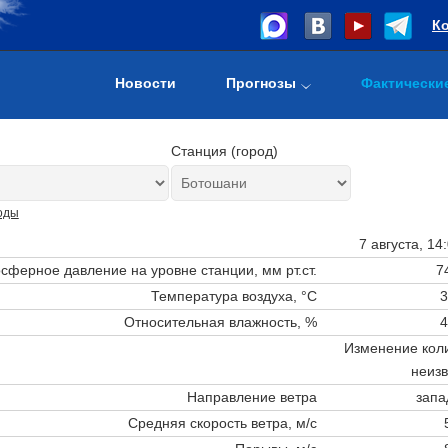
К
Новости
Прогнозы
Фактически
Станция (город)
оды
7 августа, 14
сферное давление на уровне станции,
мм рт.ст.
7
Температура воздуха, °C
3
Относительная влажность, %
4
Изменение коли
неизв
Направление ветра
запа
Средняя скорость ветра, м/с