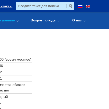
онтакты
е данные
Вокруг погоды
О нас
:00 (время местное)
46
2
1
чества облаков
естно
дный
5