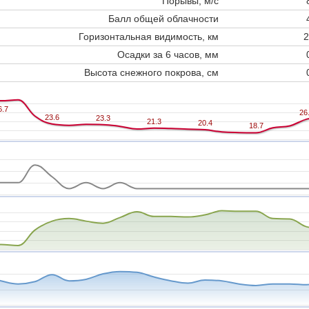
Порывы, м/с
Балл общей облачности
Горизонтальная видимость, км
2
Осадки за 6 часов, мм
Высота снежного покрова, см
6.7
6.7
26
26
23.6
23.6
23.3
23.3
21.3
21.3
20.4
20.4
18.7
18.7