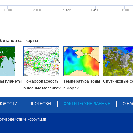
16:00
20:00
7. Авг
04:00
08:00
бстановка - карты
мы планеты
Пожароопасность
Температура воды
Cпутниковые с
в лесных массивах
в морях
НОВОСТИ
ПРОГНОЗЫ
ФАКТИЧЕСКИЕ ДАННЫЕ
О НА
отиводействие коррупции