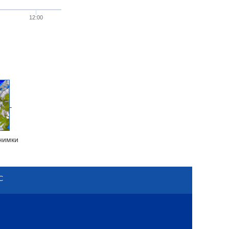
12:00
нимки
С