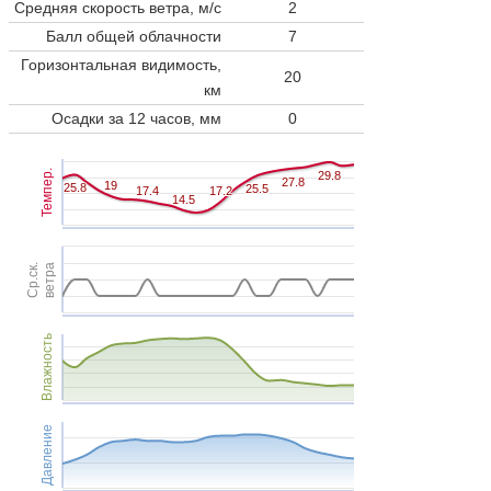
Средняя скорость ветра, м/с
2
Балл общей облачности
7
Горизонтальная видимость,
20
км
Осадки за 12 часов, мм
0
Темпер.
29.8
29.8
27.8
27.8
19
19
25.8
25.8
25.5
25.5
17.4
17.4
17.2
17.2
14.5
14.5
Ср.ск.
ветра
Влажность
Давление